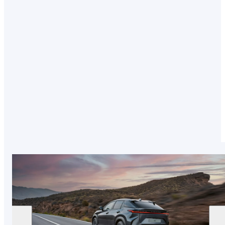
Ottimizzando il clima all’interno della tua auto,
potrai viaggiare più a lungo. I sedili e i volanti
riscaldati consumano meno energia della
batteria rispetto ai sistemi di riscaldamento
interni.