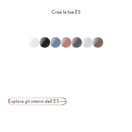
Crea la tua ES
Guarda le specifiche complete
*non rappresenta l'intera gamma
1
di
0
Esplora gli interni dell'ES