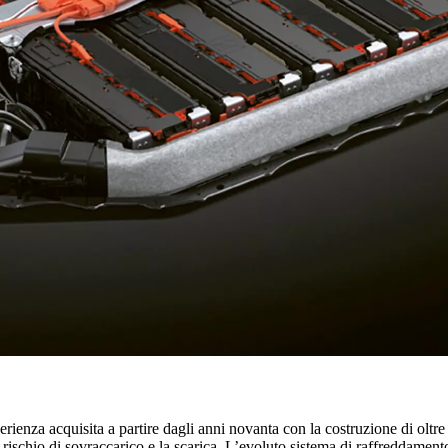
ienza acquisita a partire dagli anni novanta con la costruzione di oltre 1,
l rischio di sovraccarico e la scarica. L’evoluto sistema di raffreddamento