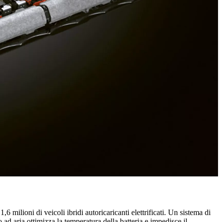
6 milioni di veicoli ibridi autoricaricanti elettrificati. Un sistema di
 ad aria ottimizza la temperatura della batteria e impedisce il