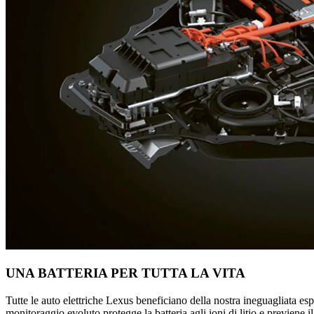
UNA BATTERIA PER TUTTA LA VITA
Tutte le auto elettriche Lexus beneficiano della nostra ineguagliata esper
monitoraggio evoluto protegge la batteria agli ioni di litio e previene i