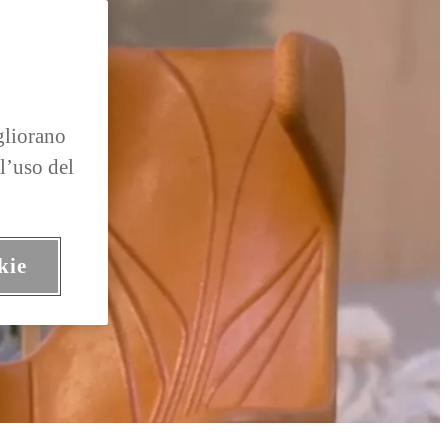
gliorano
 l’uso del
kie