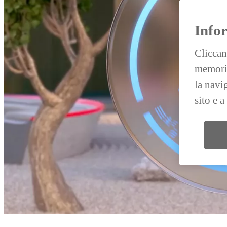
Info
Cliccan
memoriz
la navi
sito e 