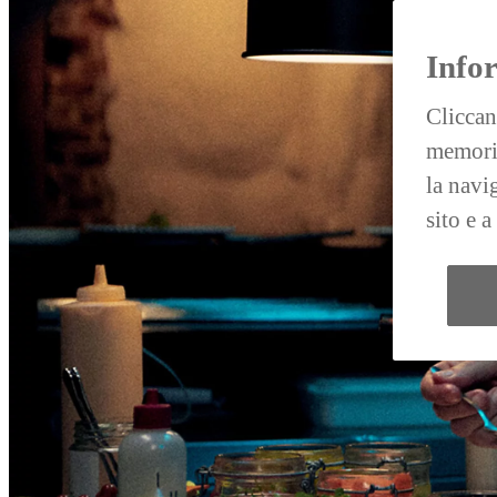
Info
Cliccan
memoriz
la navi
sito e 