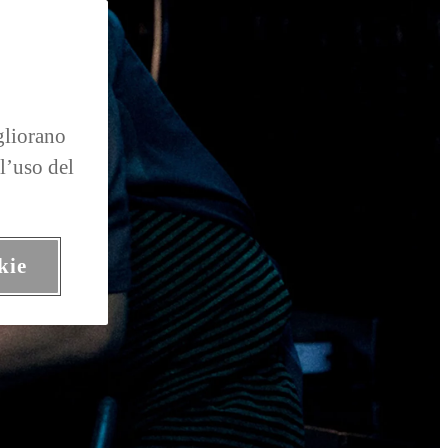
gliorano
 l’uso del
kie