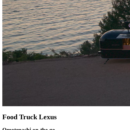
Food Truck Lexus
Omotenashi on-the-go