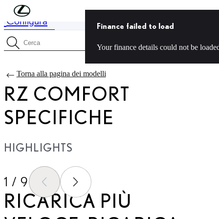
Skip to Main Content
(Premi invio)
Configura
Prezzo aggiornato Il prezzo della tua configurazione è CHF 57'900
Finance failed to load
Finance failed to load Your finance details could not be loaded.
Menu
Your finance details could not be loaded.
Cerca specifiche
Torna alla pagina dei modelli
RZ COMFORT
SPECIFICHE
HIGHLIGHTS
1 / 9
DIAPOSITIVA PRECEDENTE
DIAPOSITIVA SUCCESSI
RICARICA PIÙ