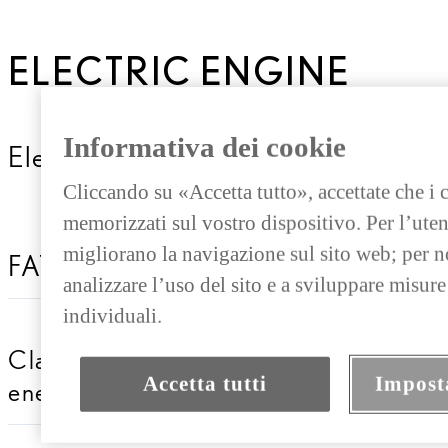
ELECTRIC ENGINE
Informativa dei cookie
Electric Engine description
Cliccando su «Accetta tutto», accettate che i
memorizzati sul vostro dispositivo. Per l’uten
migliorano la navigazione sul sito web; per no
FATTORE AMBIENTALE
analizzare l’uso del sito e a sviluppare misur
individuali.
Classe di efficienza
Accetta tutti
Impost
energetica