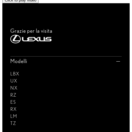
Click to play video
Grazie per la visita
Modelli
LBX
UX
NX
RZ
ES
RX
LM
TZ