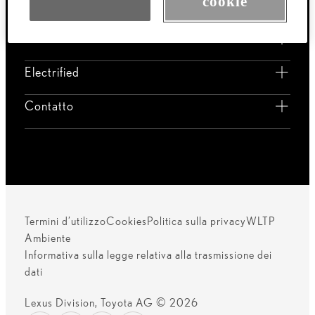
cookie
TZ
Conducenti Lexus
Electrified
Contatto
Termini d’utilizzo
Cookies
Politica sulla privacy
WLTP
Ambiente
Informativa sulla legge relativa alla trasmissione dei
dati
Lexus Division, Toyota AG © 2026