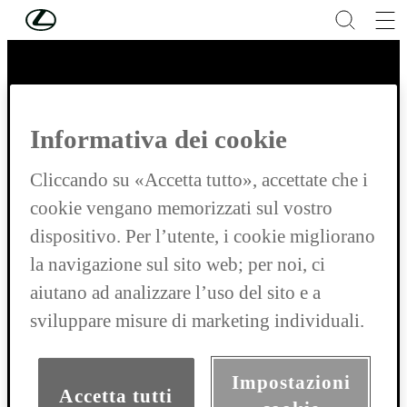
Skip to Main Content
(Premi invio)
Grazie per la visita
Informativa dei cookie
Cliccando su «Accetta tutto», accettate che i
cookie vengano memorizzati sul vostro
Modelli
dispositivo. Per l’utente, i cookie migliorano
LBX
la navigazione sul sito web; per noi, ci
UX
aiutano ad analizzare l’uso del sito e a
NX
sviluppare misure di marketing individuali.
RZ
ES
RX
Impostazioni
LM
Accetta tutti